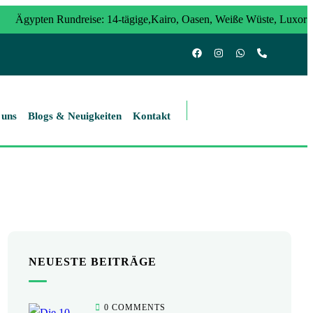
Ägypten Rundreise: 14-tägige,Kairo, Oasen, Weiße Wüste, Luxor
dreise 10 Tage: Kairo, Luxor & Abenteuer zwischen Nil und
 uns
Blogs & Neuigkeiten
Kontakt
NEUESTE BEITRÄGE
0 COMMENTS