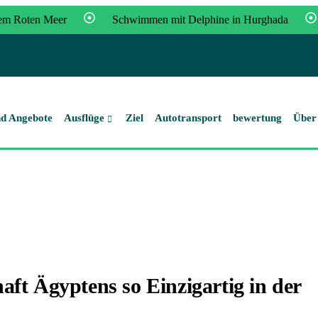
dem Roten Meer
Schwimmen mit Delphine in Hurghada
, Luxor,Pyramiden und Badeurlaub in Hurghada
Ägypten Run
zfahrt – Kultur & Natur hautnah erleben
nd Angebote
Ausflüge
Ziel
Autotransport
bewertung
Über
ft Ägyptens so Einzigartig in der