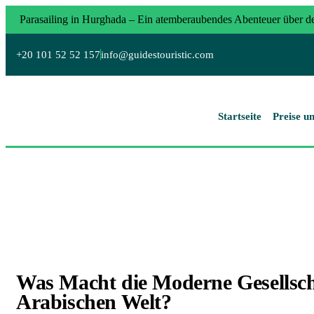
Parasailing in Hurghada – Ein atemberaubendes Abenteuer über 
& Erholung in Hurghada
Ägypten Rundreise 8 Tage: Kairo
+20 101 52 52 157
info@guidestouristic.com
Wüste
Ägypten Rundreise 9 Tage: Tempel, Wüste & Nilkreu
Startseite
Preise u
Was Macht die Moderne Gesellscha
Arabischen Welt?