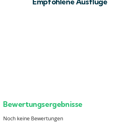
Empfohlene Ausflüge
5
Privater 2-Tage Ausflug in Luxor – Tal
der Könige, Karnak & Luxor Tempel
inklusive (Lichtshow und Ton optional)
Hurghada – Rotes Meer Ägypten
Ab
239
€
Bewertungsergebnisse
Noch keine Bewertungen