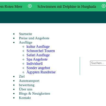
dem Roten Meer
Schwimmen mit Delphine in Hurghada
, Luxor,Pyramiden und Badeurlaub in Hurghada
Ägypten Run
zfahrt – Kultur & Natur hautnah erleben
Startseite
Preise und Angebote
Ausflüge
kultur Ausfluge
Schnorchel Touren
Safari Ausfluge
Spa Angebote
Individuell
Sonder angebot
Ägypten Rundreise
Ziel
Autotransport
bewertung
Über uns
Blogs & Neuigkeiten
Kontakt