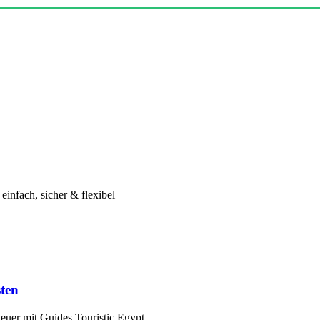
infach, sicher & flexibel
ten
euer mit Guides Touristic Egypt