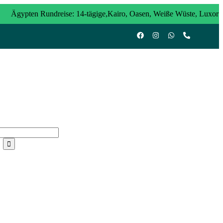
Ägypten Rundreise: 14-tägige,Kairo, Oasen, Weiße Wüste, Luxor
dreise 10 Tage: Kairo, Luxor & Abenteuer zwischen Nil und