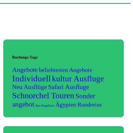
Buchungs-Tags
Angebote
beliebtesten Angebote
Individuell
kultur Ausfluge
Neu Ausflüge
Safari Ausfluge
Schnorchel Touren
Sonder
angebot
Ägypten Rundreise
Spa Angebote