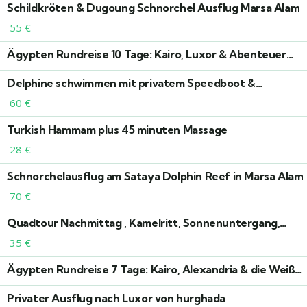
Schildkröten & Dugoung Schnorchel Ausflug Marsa Alam
55
€
Ägypten Rundreise 10 Tage: Kairo, Luxor & Abenteuer
zwischen Nil und Wüste
Delphine schwimmen mit privatem Speedboot &
Schnorcheln in Hurghada
60
€
Turkish Hammam plus 45 minuten Massage
28
€
Schnorchelausflug am Sataya Dolphin Reef in Marsa Alam
70
€
Quadtour Nachmittag , Kamelritt, Sonnenuntergang,
Beduinendorf, BBQ Abendessen
35
€
Ägypten Rundreise 7 Tage: Kairo, Alexandria & die Weiße
Wüste Bahariya Oase
Privater Ausflug nach Luxor von hurghada