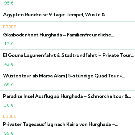
Gizeh
95
€
Ägypten Rundreise 9 Tage: Tempel, Wüste &
Nilkreuzfahrt – Kultur & Natur hautnah erleben
Glasbodenboot Hurghada – Familienfreundliche
Bootstour zur Unterwasserwelt im Roten Meer
15
€
El Gouna Lagunenfahrt & Stadtrundfahrt – Private Tour
in Ägypten
43
€
Wüstentour ab Marsa Alam | 5-stündige Quad Tour +
Kamelritt + Abendessen
69
€
Paradise Insel Ausflug ab Hurghada – Schnorcheltour &
Strandtraum im Roten Meer
30
€
Privater Tagesausflug nach Kairo von Hurghada –
Pyramiden & VIP
89
€