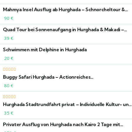
Mahmya Insel Ausflug ab Hurghada – Schnorcheltour &
paradiesische Strände
90
€
Quad Tour bei Sonnenaufgang in Hurghada & Makadi –
Mit Meerblick & Kamelritt
39
€
Schwimmen mit Delphine in Hurghada
20
€
Buggy Safari Hurghada – Actionreiches
Wüstenabenteuer erleben
80
€
Hurghada Stadtrundfahrt privat – Individuelle Kultur- und
Sightseeing-Tour
35
€
Privater Ausflug von Hurghada nach Kairo 2 Tage mit
Flugzeug