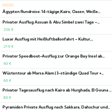
Ägypten Rundreise: 14-tägige,Kairo, Oasen, Weiße
Wüste, Luxor & Erholung in Hurghada
Privater Ausflug Assuan & Abu Simbel zwei Tage –
Tempel, Staudamm & nubische Wüste erleben
256
€
Luxor Ausflug mit Heißluftballonfahrt – Kultur,
Geschichte & Panorama
219
€
Privater Speedboot-Ausflug zur Orange Bay Insel ab
Hurghada – Schnorcheln & Luxus pur
60
€
Wüstentour ab Marsa Alam | 3-stündige Quad Tour +
Kamelritt
60
€
Privater Tagesausflug nach Kairo ab Hurghada, El Gouna &
Makadi – Mit Auto & privatem Guide zu den Pyramiden
80
€
Pyramiden Private Ausflug nach Sakkara, Dahschur und