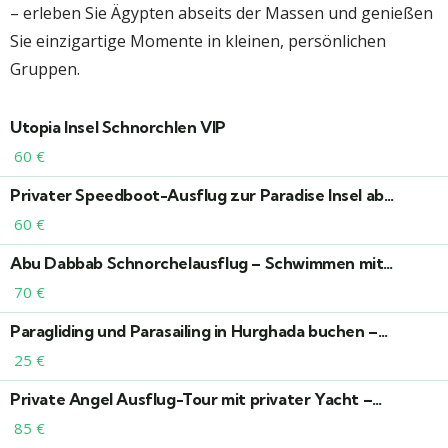
– erleben Sie Ägypten abseits der Massen und genießen
Sie einzigartige Momente in kleinen, persönlichen
Gruppen.
Utopia Insel Schnorchlen VIP
60
€
Privater Speedboot-Ausflug zur Paradise Insel ab
Hurghada – Schnorcheln & Exklusiver Strandtag
60
€
Abu Dabbab Schnorchelausflug – Schwimmen mit
Schildkröten im Roten Meer
70
€
Paragliding und Parasailing in Hurghada buchen –
Wassersport und Flugabenteuer am Roten Meer
25
€
Private Angel Ausflug-Tour mit privater Yacht –
Exklusives Angelerlebnis ab Hurghada
85
€