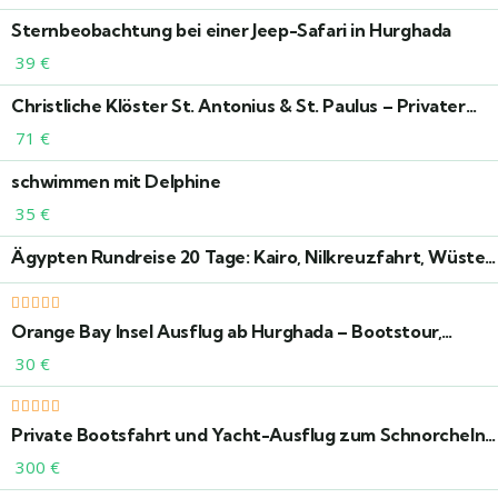
Speedboot
Sternbeobachtung bei einer Jeep-Safari in Hurghada
39
€
Christliche Klöster St. Antonius & St. Paulus – Privater
Ausflug ab Hurghada
71
€
schwimmen mit Delphine
35
€
Ägypten Rundreise 20 Tage: Kairo, Nilkreuzfahrt, Wüste
& Rotes Meer erleben
Orange Bay Insel Ausflug ab Hurghada – Bootstour,
Schnorcheln & Strandparadies
30
€
Private Bootsfahrt und Yacht-Ausflug zum Schnorcheln
& Relaxen auf der Orange Bay Insel In Hurghada
300
€