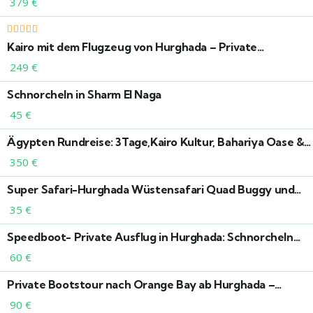
379
€
Kairo mit dem Flugzeug von Hurghada – Private
tagsausflug mit persönlichem Reiseleiter
249
€
Schnorcheln in Sharm El Naga
45
€
Ägypten Rundreise: 3Tage,Kairo Kultur, Bahariya Oase &
Abenteuer in der Weißen Wüste
350
€
Super Safari-Hurghada Wüstensafari Quad Buggy und
Jeep Safari & BBQ-Dinner
35
€
Speedboot- Private Ausflug in Hurghada: Schnorcheln
und Sonnenuntergang
60
€
Private Bootstour nach Orange Bay ab Hurghada –
Schnorcheln im Roten Meer & VIP-Service Mit privatem
90
€