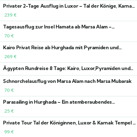
Privater 2-Tage Ausflug in Luxor – Tal der Könige, Karnak
& Luxor Tempel inklusive (Lichtshow und Ton optional)
239
€
Tagesausflug zur Insel Hamata ab Marsa Alam –
Schnorcheln & Natur erleben
70
€
Kairo Privat Reise ab Hurghada mit Pyramiden und
Übernachtung
269
€
Ägypten Rundreise 8 Tage: Kairo, Luxor,Pyramiden und
Badeurlaub in Hurghada
Schnorchelausflug von Marsa Alam nach Marsa Mubarak
70
€
Parasailing in Hurghada – Ein atemberaubendes
Abenteuer über dem Roten Meer
25
€
Private Tour Tal der Königinnen, Luxor & Karnak Tempel –
Individueller Ausflug ab Luxor
99
€