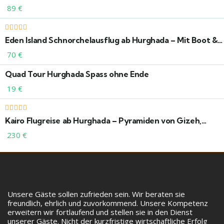
89
€
Eden Island Schnorchelausflug ab Hurghada – Mit Boot &
Mittagessen
70
€
Quad Tour Hurghada Spass ohne Ende
19
€
Kairo Flugreise ab Hurghada – Pyramiden von Gizeh,
Sphinx, Ägyptisches Museum & Sehenswürdigkeiten
230
€
Unsere Gäste sollen zufrieden sein. Wir beraten sie
freundlich, ehrlich und zuvorkommend. Unsere Kompetenz
erweitern wir fortlaufend und stellen sie in den Dienst
unserer Gäste. Nicht der kurzfristige wirtschaftliche Erfolg