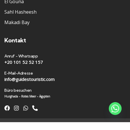
El Gouna
Sahl Hasheesh
Makadi Bay
Kontakt
Anruf - Whatsapp
+20 101 52 52 157
E-Mail-Adresse
info@guidestouristic.com
Büro besuchen
Hurghada – Rotes Meer – Ägypten
Guides Touristic Egypt
© 2024
Urheberrechte Alle Rechte vorbehalten
|
Entwickelt von
NA Digital Marketing Agency