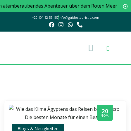
in atemberaubendes Abenteuer über dem Roten Meer
+20 101 52 52 157
info@guidestouristic.com
20
NOV.
Blogs & Neuigkeiten