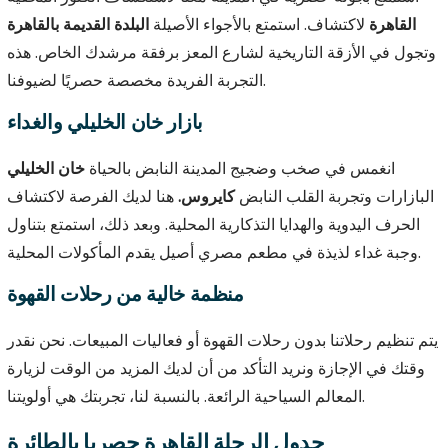
القاهرة
لاكتشاف. استمتع بالأجواء الأصيلة
البلدة القديمة بالقاهرة
وتجول في الأزقة التاريخية لشارع المعز برفقة مرشدك الخاص. هذه
التجربة الفريدة مخصصة حصريًا لضيوفنا.
بازار خان الخليلي والغداء
انغمس في صخب وضجيج المدينة النابض بالحياة
خان الخليلي
البازارات وتجربة القلب النابض
كايروس.
هنا لديك الفرصة لاكتشاف
الحرف اليدوية والهدايا التذكارية المحلية. وبعد ذلك، استمتع بتناول
وجبة غداء لذيذة في مطعم مصري أصيل يقدم المأكولات المحلية.
منظمة خالية من رحلات القهوة
يتم تنظيم رحلاتنا بدون رحلات القهوة أو فعاليات المبيعات. نحن نقدر
وقتك في الإجازة ونريد التأكد من أن لديك المزيد من الوقت لزيارة
المعالم السياحية الرائعة. بالنسبة لنا، تجربتك هي أولويتنا.
جدول الرحلة القاهرة حصريا بالطائرة