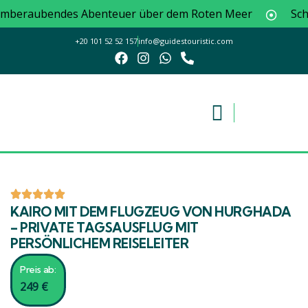
beraubendes Abenteuer über dem Roten Meer
Schwim
+20 101 52 52 157
info@guidestouristic.com
KAIRO MIT DEM FLUGZEUG VON HURGHADA
– PRIVATE TAGSAUSFLUG MIT
PERSÖNLICHEM REISELEITER
Preis ab:
249
€