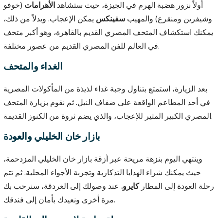
أولاً نزور هضبة الهرم في الجيزة، حيث ستشاهد
الأهرامات
(خوفو
وشيفرين ومنقرع) والمهيب
سفينكس
يمكن الإعجاب. وبدلاً من ذلك،
يمكنك استكشاف المتحف المصري القديم بالقاهرة، وهو أكبر متحف
في العالم للفن المصري القديم من عصور مختلفة.
الغداء والمتحف
بعد الزيارة، استمتع بتناول وجبة غداء لذيذة من المأكولات المصرية
في أحد المطاعم الواقعة على ضفاف النيل. ثم نقوم بزيارة المتحف
المصري الكبير المثير للإعجاب، والذي يضم ثروة من الكنوز القديمة.
بازار خان الخليلي والعودة
وينتهي اليوم بنزهة مريحة عبر أزقة بازار خان الخليلي المزدحمة،
حيث يمكنك شراء الهدايا التذكارية وتجربة الأجواء المحلية. ثم تتم
رحلة العودة إلى المطار
كايرو.
عند وصولك إلى الغردقة، سنرحب بك
مرة أخرى ونعيدك بأمان إلى فندقك.