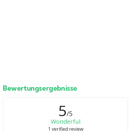
4
El Gouna Lagunenfahrt &
Stadtrundfahrt – Private Tour in
Ägypten
Hurghada – Rotes Meer – Ägypten
Ab
43
€
Bewertungsergebnisse
5
/5
Wonderful
1 verified review