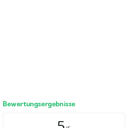
23
Kairo mit dem Flugzeug von Hurghada –
Private tagsausflug mit persönlichem
Reiseleiter
Hurghada – Marsa Alam Rotes Meer Ägypten
Ab
249
€
Bewertungsergebnisse
5