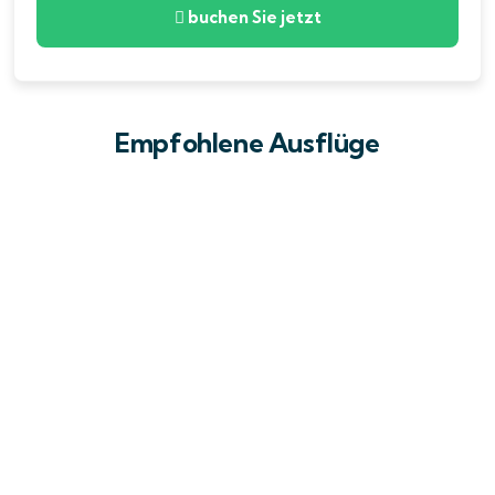
buchen Sie jetzt
Empfohlene Ausflüge
6
Mahmya Insel Ausflug ab Hurghada –
Schnorcheltour & paradiesische Strände
Hurghada – Rotes Meer Ägypten
Ab
90
€