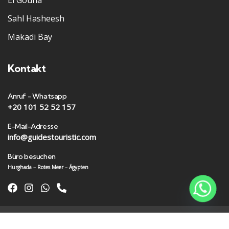
El Gouna
Sahl Hasheesh
Makadi Bay
Kontakt
Anruf - Whatsapp
+20 101 52 52 157
E-Mail-Adresse
info@guidestouristic.com
Büro besuchen
Hurghada – Rotes Meer – Ägypten
Guides Touristic Egypt
© 2024
Urheberrechte Alle Rechte vorbehalten
|
Entwickelt von
NA Digital Marketing Agency