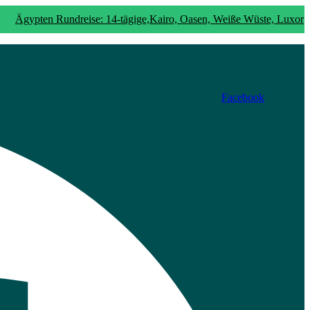
Ägypten Rundreise: 14-tägige,Kairo, Oasen, Weiße Wüste, Luxor
dreise 10 Tage: Kairo, Luxor & Abenteuer zwischen Nil und
Facebook