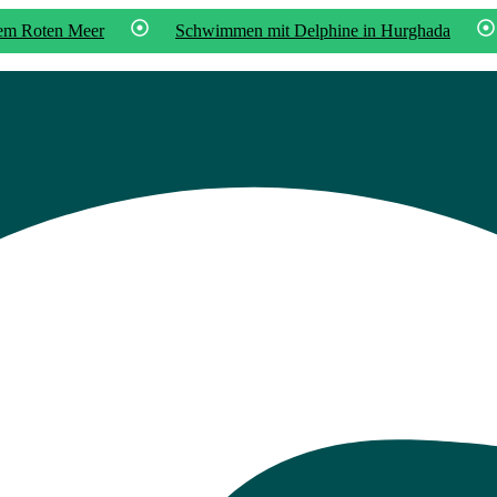
dem Roten Meer
Schwimmen mit Delphine in Hurghada
, Luxor,Pyramiden und Badeurlaub in Hurghada
Ägypten Run
zfahrt – Kultur & Natur hautnah erleben