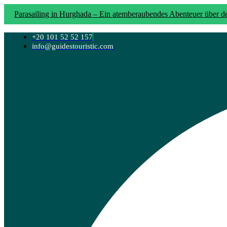
Parasailing in Hurghada – Ein atemberaubendes Abenteuer über 
& Erholung in Hurghada
Ägypten Rundreise 8 Tage: Kairo
+20 101 52 52 157
info@guidestouristic.com
Wüste
Ägypten Rundreise 9 Tage: Tempel, Wüste & Nilkreu